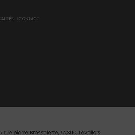
ALITÉS
CONTACT
G
 TECHNIQUE
NS PROFESSIONELS
5 rue pierre Brossolette, 92300, Levallois