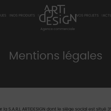
QUES
NOS PRODUITS
VOS PROJETS
ACTU
X
TIRANTS ET POIGNÉES DE PORTES
HÔTELS
BLO
Agence commerciale
K
LUMINAIRES
RÉSIDENTIELS
BLOG
S ET TARIFS 2026
PARTENAIRES
SALO
Mentions légales
 la S.A.R.L ARTIDESIGN dont le siège social est situé 3