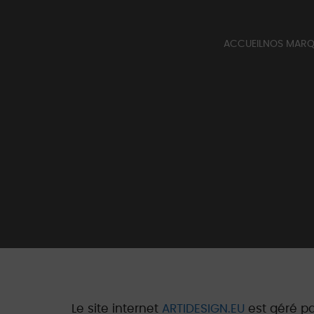
ACCUEIL
NOS MAR
QUINCALU
BERT FRAN
CATALOGUE
Le site internet
ARTIDESIGN.EU
est géré par