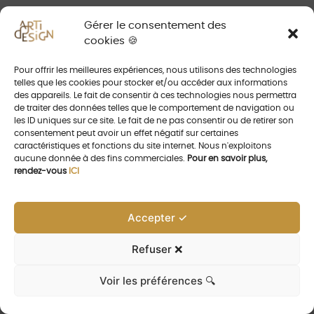
Gérer le consentement des
À PROPOS DE NOUS
cookies 🍪
Pour offrir les meilleures expériences, nous utilisons des technologies
telles que les cookies pour stocker et/ou accéder aux informations
des appareils. Le fait de consentir à ces technologies nous permettra
de traiter des données telles que le comportement de navigation ou
Artidesign est une agence commerciale basée en
les ID uniques sur ce site. Le fait de ne pas consentir ou de retirer son
consentement peut avoir un effet négatif sur certaines
région Parisienne. Nous ne travaillons qu’avec des
caractéristiques et fonctions du site internet. Nous n'exploitons
aucune donnée à des fins commerciales.
Pour en savoir plus,
professionnels de l’architecture d’intérieur, de la
rendez-vous
ICI
construction et de l’agencement.
Les
gammes de béquilles de porte et de luminaires
Accepter ✓
que nous représentons sont toutes manufacturées
en laiton
par des entreprises familiales et
Refuser ❌
artisanales Belges ou Anglaises .
Voir les préférences 🔍
PLAN DU SITE