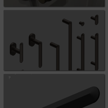
Glossaire Quincaillerie
Poignée de porte en laiton noir ou en métal noir
?