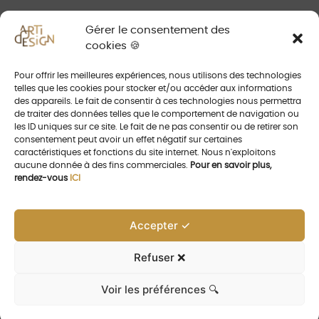
PATINES SUR LAITON - QUINCALUX
Gérer le consentement des
cookies 🍪
CONTACT
Pour offrir les meilleures expériences, nous utilisons des technologies
telles que les cookies pour stocker et/ou accéder aux informations
des appareils. Le fait de consentir à ces technologies nous permettra
de traiter des données telles que le comportement de navigation ou
les ID uniques sur ce site. Le fait de ne pas consentir ou de retirer son
Prendre Rendez-vous
consentement peut avoir un effet négatif sur certaines
caractéristiques et fonctions du site internet. Nous n'exploitons
aucune donnée à des fins commerciales.
Pour en savoir plus,
rendez-vous
ICI
06 14 62 64 93
ch.scelles@artidesign.eu
Accepter ✓
Refuser ❌
Voir les préférences 🔍
©Arti Design 2026 | Tous droits réservés |
Mentions légales et CGU
|
Site créé par Progressio Web