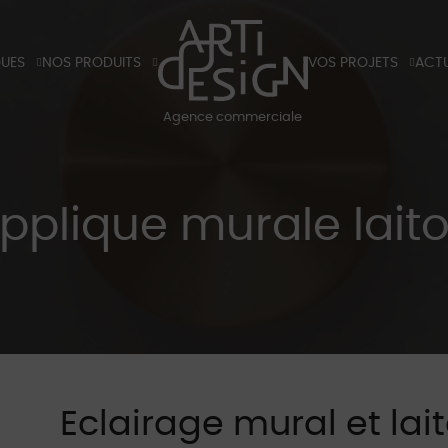
QUES
NOS PRODUITS
VOS PROJETS
ACTU
X
TIRANTS ET POIGNÉES DE PORTES
HÔTELS
BLO
Agence commerciale
K
LUMINAIRES
RÉSIDENTIELS
BLOG
S ET TARIFS 2026
PARTENAIRES
SALO
pplique murale lait
Eclairage mural et lai