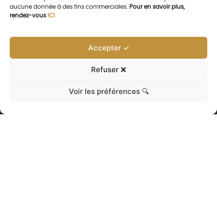
aucune donnée à des fins commerciales.
Pour en savoir plus,
rendez-vous
ICI
Accepter ✓
Refuser ❌
Voir les préférences 🔍
La collection
La collection Royal fusionne le
classisisme et la modernité en attirant
le regard au travers de douces