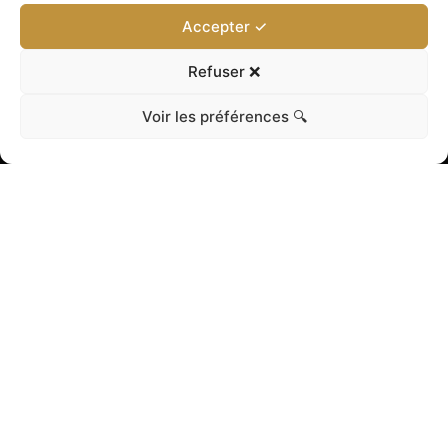
Accepter ✓
Refuser ❌
Voir les préférences 🔍
La collection
Les formes organiques et plates de la
collection Cannes assurent une
ergonomie très douce et légère.
L’objet est invitant, comme détouré
dans la matière laiton ..