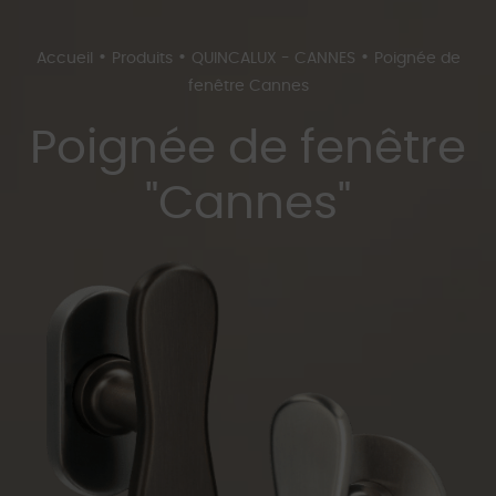
•
•
•
Accueil
Produits
QUINCALUX - CANNES
Poignée de
fenêtre Cannes
Poignée de fenêtre
"Cannes"