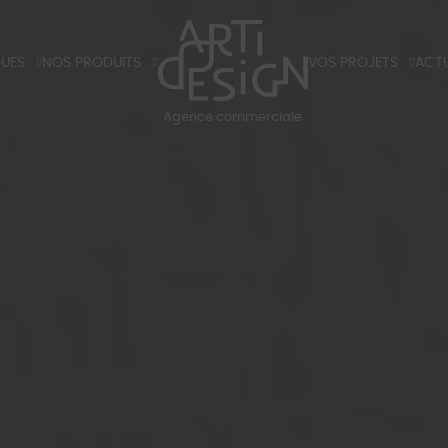
QUES
NOS PRODUITS
VOS PROJETS
ACTU
X
TIRANTS ET POIGNÉES DE PORTES
HÔTELS
BLO
Agence commerciale
K
LUMINAIRES
RÉSIDENTIELS
BLOG
S ET TARIFS 2026
PARTENAIRES
SALO