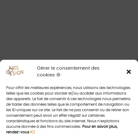
BERT FRANK - EOS
GAMME HOTELLERIE / HOSPITALITY
QUINCALUX - TOKYO
QUINCALUX - PARIS
QUINCALUX - ROYAL
PATINES SUR LAITON - QUINCALUX
Gérer le consentement des
cookies 🍪
CONTACT
Pour offrir les meilleures expériences, nous utilisons des technologies
telles que les cookies pour stocker et/ou accéder aux informations
des appareils. Le fait de consentir à ces technologies nous permettra
de traiter des données telles que le comportement de navigation ou
les ID uniques sur ce site. Le fait de ne pas consentir ou de retirer son
Prendre Rendez-vous
consentement peut avoir un effet négatif sur certaines
caractéristiques et fonctions du site internet. Nous n'exploitons
aucune donnée à des fins commerciales.
Pour en savoir plus,
rendez-vous
ICI
06 14 62 64 93