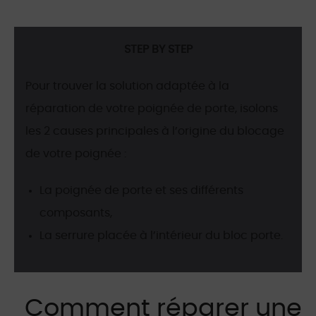
STEP BY STEP
Pour trouver la solution adaptée à la
réparation de votre poignée de porte, isolons
les 2 causes principales à l’origine du blocage
de votre poignée :
La poignée de porte et ses différents
composants,
La serrure placée à l’intérieur du bloc porte.
Comment réparer une