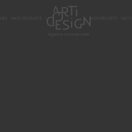
QUES
NOS PRODUITS
VOS PROJETS
ACTU
X
TIRANTS ET POIGNÉES DE PORTES
HÔTELS
BLO
Agence commerciale
K
LUMINAIRES
RÉSIDENTIELS
BLOG
S ET TARIFS 2026
PARTENAIRES
SALO