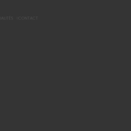
ALITÉS
CONTACT
G
 TECHNIQUE
NS PROFESSIONELS