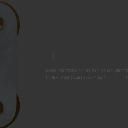
Manufacturé en laiton et en albatr
tailles GM (640 mm*240mm) et 