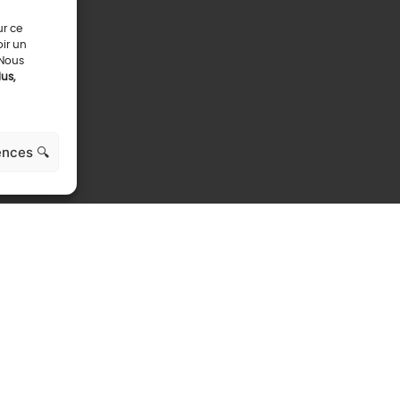
ur ce
oir un
 Nous
us,
ences 🔍
TS