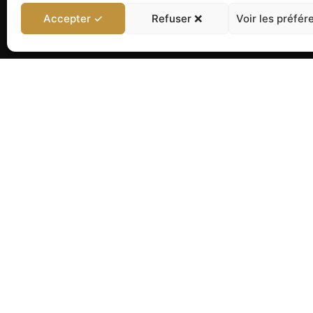
Accepter ✓
Refuser ❌
Voir les préfér
NOS AUTRES PRODUI
Lampes Riddle – Bert Fra
laiton articulé micro per