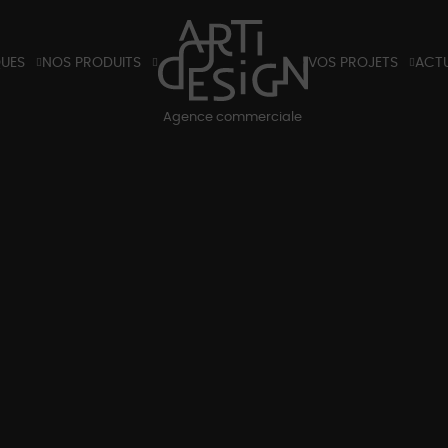
QUES
NOS PRODUITS
VOS PROJETS
ACTU
X
TIRANTS ET POIGNÉES DE PORTES
HÔTELS
BLO
Agence commerciale
K
LUMINAIRES
RÉSIDENTIELS
BLOG
S ET TARIFS 2026
PARTENAIRES
SALO