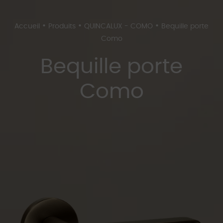
•
•
•
Accueil
Produits
QUINCALUX - COMO
Bequille porte
Como
Bequille porte
Como