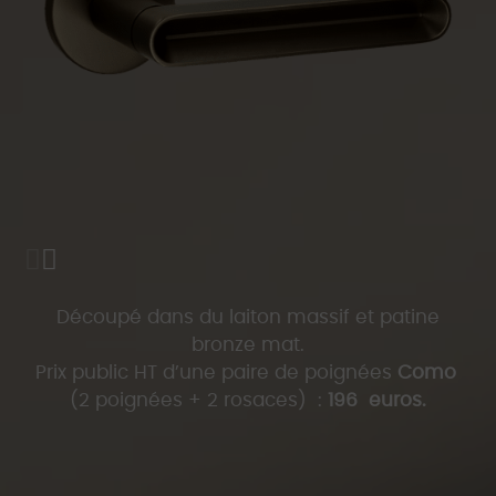
Découpé dans du laiton massif et patine
bronze mat.
Prix public HT d’une paire de poignées
Como
(2 poignées + 2 rosaces) :
196 euros.