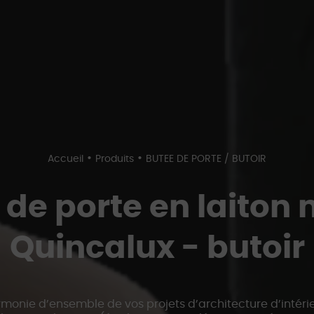
•
•
Accueil
Produits
BUTEE DE PORTE / BUTOIR
 de porte en laiton 
Quincalux - butoir
monie d’ensemble de vos projets d’architecture d’intérie