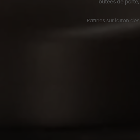
butées de porte,
Patines sur laiton de