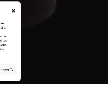
lles
eils.
ur ce
oir un
 Nous
us,
ences 🔍