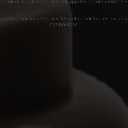
butoir ou heurtoir (également appelés communément « ar
s butoirs coordonnées avec les patines de toutes nos po
nos boutons.