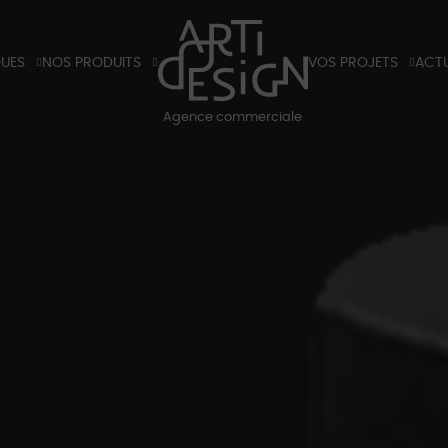
QUES
NOS PRODUITS
VOS PROJETS
ACTU
X
TIRANTS ET POIGNÉES DE PORTES
HÔTELS
BLO
Agence commerciale
K
LUMINAIRES
RÉSIDENTIELS
BLOG
S ET TARIFS 2026
PARTENAIRES
SALO