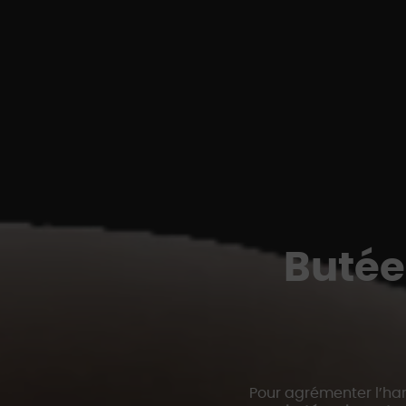
Butée
Pour agrémenter l’har