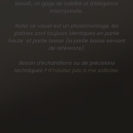
mm.
Massif, un gage de solidité et d’élégance
Préparation de la porte
– Perçage requis : Ø30
intemporelle.
mm x 8 mm de profondeur pour le
mécanisme.
Nota: ce visuel est un photomontage, les
patines sont toujours identiques en partie
haute et partie basse (la partie basse servant
de référence).
Besoin d’échantillons ou de précisions
techniques ?
N’hésitez pas à me solliciter.