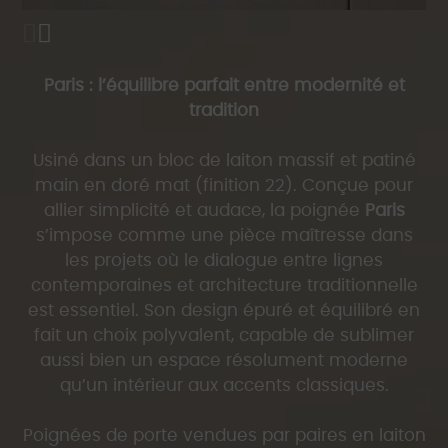
parfaite sur l’ensemble de vos portes.
Laiton massif
– Gage de solidité et d’élégance
intemporelle.
Plaque arrière de 4 mm
– Face avant lisse,
Paris : l’équilibre parfait entre modernité et
sans vis apparente, pour une esthétique
tradition
épurée.
Bagues autolubrifiantes
– Rotation ultra-fluide
Usiné dans un bloc de laiton massif et patiné
et silencieuse, même après des années
main en doré mat (finition 22). Conçue pour
d’utilisation.
allier simplicité et audace, la poignée
Paris
Installation simplifiée
– Outil dédié fourni pour
s’impose comme une pièce maîtresse dans
un montage précis et sans effort.
les projets où le dialogue entre lignes
Usage intérieur/extérieur
– Résistance aux
contemporaines et architecture traditionnelle
intempéries et à l’usure quotidienne.
est essentiel. Son design épuré et équilibré en
Compatibilité universelle
– Adaptée aux
fait un choix polyvalent, capable de sublimer
verrous tubulaires et à toutes les épaisseurs de
aussi bien un espace résolument moderne
porte standard.
qu’un intérieur aux accents classiques.
Kit complet pour le marché Francais
– Carré
de 8 mm inclus + adaptateur pour carré de 7
Poignées de porte vendues par paires en laiton