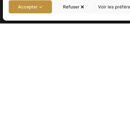
Accepter ✓
Refuser ❌
Voir les préfér
NOS AUTRES PRODUI
Poignée "Paris" pour serr
électronique
Compatible serrures connectées Sa