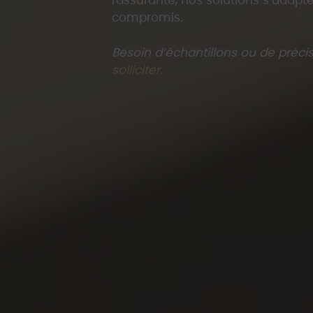
rassurante, nos solutions s’adapte
compromis.
Besoin d’échantillons ou de préci
solliciter.