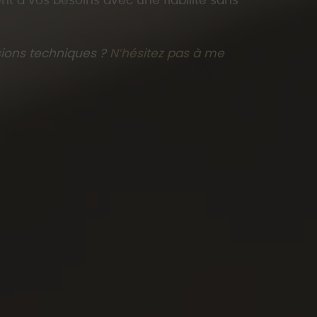
nt à vos besoins avec une fiabilité sans
sions techniques ?
N’hésitez pas à me