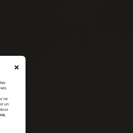
lles
eils.
ur ce
oir un
 Nous
us,