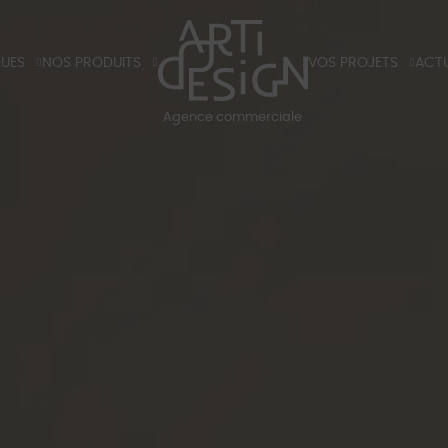
QUES
NOS PRODUITS
VOS PROJETS
ACTU
X
TIRANTS ET POIGNÉES DE PORTES
HÔTELS
BLO
Agence commerciale
K
LUMINAIRES
RÉSIDENTIELS
BLOG
S ET TARIFS 2026
PARTENAIRES
SALO