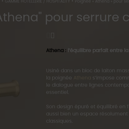
•
•
GAMME HOTELLERIE / HOSPITALITY
Poignée « Athena » pour se
Athena" pour serrure 
Athena
:
l’équilibre parfait entre l
Usiné dans un bloc de laiton massi
la poignée
Athena
s’impose comm
Vendues par paire (coté intérie
le dialogue entre lignes contempor
coté exéterieur (couloir) avec p
essentiel.
Fabriqué en laiton massif chez Qu
Rosace discrète avec vis cachées
Son design épuré et équilibré en f
Ressort de rappel spécifique a c
aussi bien un espace résolument
ou Ving Card)
classiques.
Conçue pour s’adapter à toutes le