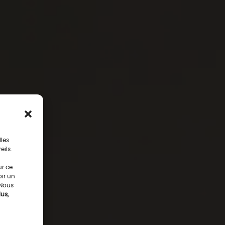
lles
eils.
ur ce
oir un
 Nous
us,