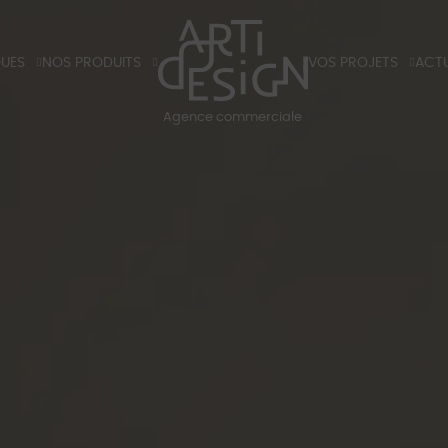
QUES
NOS PRODUITS
VOS PROJETS
ACTU
X
TIRANTS ET POIGNÉES DE PORTES
HÔTELS
BLO
Agence commerciale
K
LUMINAIRES
RÉSIDENTIELS
BLOG
S ET TARIFS 2026
PARTENAIRES
SALO