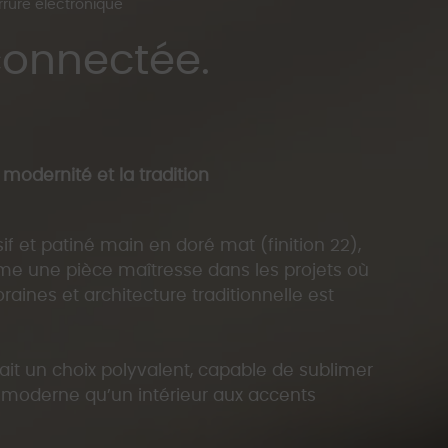
rrure electronique
connectée.
a modernité et la tradition
f et patiné main en doré mat (finition 22),
e une pièce maîtresse dans les projets où
ur avec condamnation / décondamantion &
aines et architecture traditionnelle est
oignée seulement)
incalux
 (ou non)
ait un choix polyvalent, capable de sublimer
haque marque de serrure electronique (salto
 moderne qu’un intérieur aux accents
s épaisseurs de porte standard (fourniture