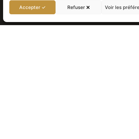
Accepter ✓
Refuser ❌
Voir les préfér
NOS AUTRES PRODUI
Poignée "Paris" pour serr
électronique
Compatible serrures connectées Sa