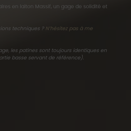
)
res en laiton Massif, un gage de solidité et
 grace au ressort de rappel
’installation de poignée de porte pour plus de
sions techniques ?
N’hésitez pas à me
térieures (usage hotellerie).
un kit d’adaptateur pour carré de 7 m
ge, les patines sont toujours identiques en
artie basse servant de référence).