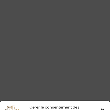
COLLECTIONS
QUINCALUX - MADRID
BERT FRANK - BIDE
BERT FRANK - EOS
GAMME HOTELLERIE / HOSPITALITY
QUINCALUX - TOKYO
QUINCALUX - PARIS
QUINCALUX - ROYAL
PATINES SUR LAITON - QUINCALUX
Gérer le consentement des