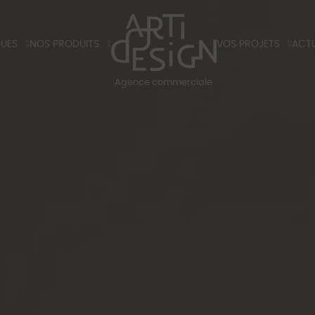
QUES
NOS PRODUITS
VOS PROJETS
ACTU
X
TIRANTS ET POIGNÉES DE PORTES
HÔTELS
BLO
Agence commerciale
K
LUMINAIRES
RÉSIDENTIELS
BLOG
S ET TARIFS 2026
PARTENAIRES
SALO