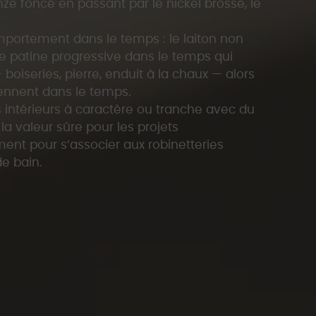
nze foncé en passant par le nickel brossé, le
omportement dans le temps : le laiton non
 patine progressive dans le temps qui
oiseries, pierre, enduit à la chaux — alors
ennent dans le temps.
 intérieurs à caractère ou tranche avec du
 la valeur sûre pour les projets
nt pour s’associer aux robinetteries
e bain.