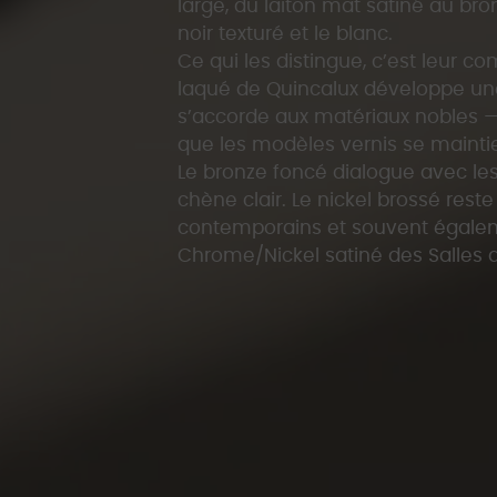
large, du laiton mat satiné au bro
noir texturé et le blanc.
Ce qui les distingue, c’est leur c
laqué de Quincalux développe une
s’accorde aux matériaux nobles — b
que les modèles vernis se mainti
Le bronze foncé dialogue avec les
chène clair. Le nickel brossé reste
contemporains et souvent égaleme
Chrome/Nickel satiné des Salles d