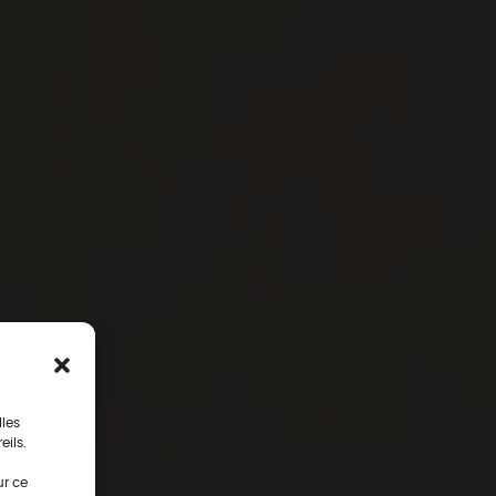
lles
eils.
ur ce