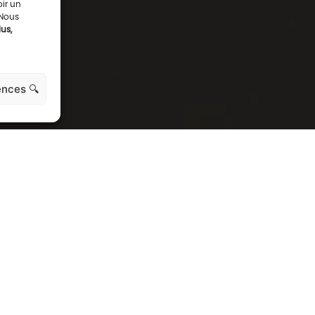
oir un
 Nous
us,
ences 🔍
TS