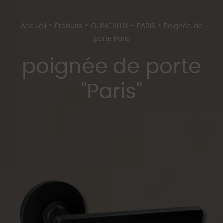
•
•
•
Accueil
Produits
QUINCALUX - PARIS
Poignée de
porte Paris
poignée de porte
"Paris"