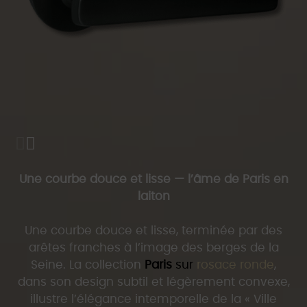
Une courbe douce et lisse — l’âme de Paris en
laiton
Une courbe douce et lisse, terminée par des
arêtes franches à l’image des berges de la
Seine. La collection
Paris
sur
rosace ronde
,
dans son design subtil et légèrement convexe,
illustre l’élégance intemporelle de la « Ville