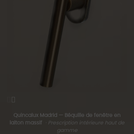
Quincalux Madrid — Béquille de fenêtre en
laiton massif
· Prescription intérieure haut de
gamme