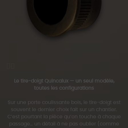
Le tire-doigt Quincalux — un seul modèle,
toutes les configurations
Sur une porte coulissante bois, le tire-doigt est
souvent le dernier choix fait sur un chantier.
C’est pourtant la pièce qu’on touche à chaque
passage… un détail à ne pas oublier (comme