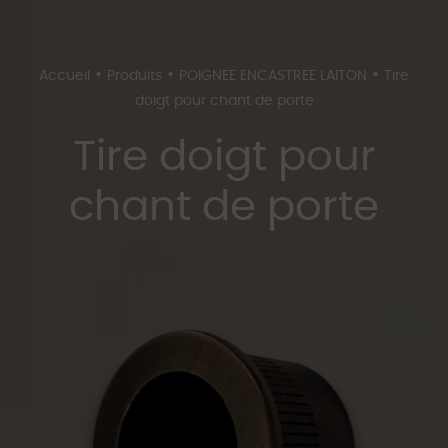
•
•
•
Accueil
Produits
POIGNEE ENCASTREE LAITON
Tire
doigt pour chant de porte
Tire doigt pour
chant de porte