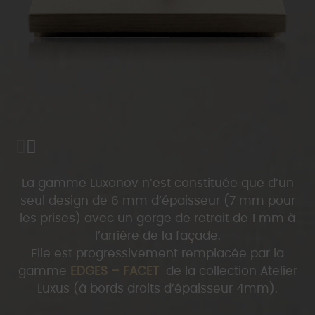
La gamme Luxonov n’est constituée que d’un
seul design de 6 mm d’épaisseur (7 mm pour
les prises) avec un gorge de retrait de 1 mm à
l’arrière de la façade.
Elle est progressivement remplacée par la
gamme
EDGES – FACET
de la collection Atelier
Luxus (à bords droits d’épaisseur 4mm).