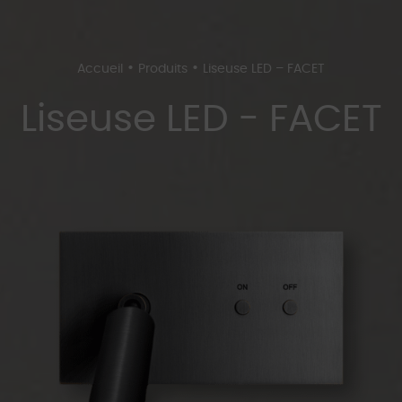
•
•
Accueil
Produits
Liseuse LED – FACET
Liseuse LED - FACET